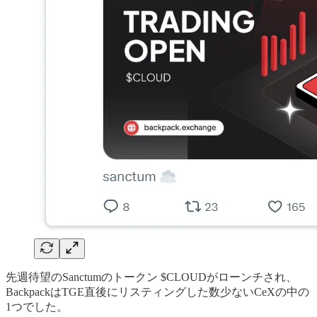
先週待望のSanctumのトークン $CLOUDがローンチされ、
BackpackはTGE直後にリスティングした数少ないCeXの中の
1つでした。