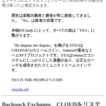
なトークンのエアドロップとクレームで約36,000ドル相当を
受け取ったと推定されます。
歴史は楽観主義者と勝者が常に創造してきまし
た。「No」は敗者の言葉です。
本物のChads にとって、すべての道は「YES」に
繋がります。
「By degens, for degens」を掲げる $YESは
CHADSからのミームコイン、Solanaの著名なミ
ームNFTプロジェクトです。YESはSolanaエコシ
ステムにしっかりとした基盤があり、公正なロー
ンチを成功させたコミュニティミームコインで
す。
YES IS THE PEOPLE'S COIN
yescoin.wtf
Backpack Exchange、CLOUDをリステ