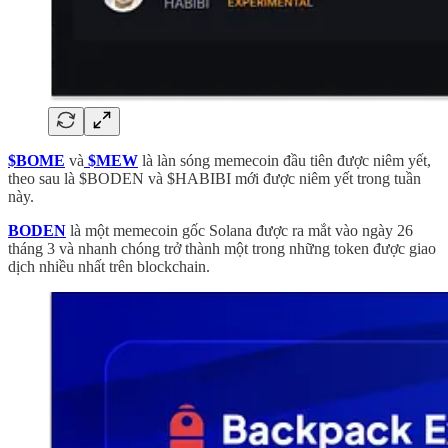
$BOME
và
$MEW
là làn sóng memecoin đầu tiên được niêm yết,
theo sau là $BODEN và $HABIBI mới được niêm yết trong tuần
này.
BODEN
là một memecoin gốc Solana được ra mắt vào ngày 26
tháng 3 và nhanh chóng trở thành một trong những token được giao
dịch nhiều nhất trên blockchain.