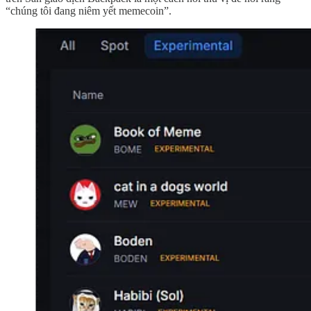
“chúng tôi đang niêm yết memecoin”.