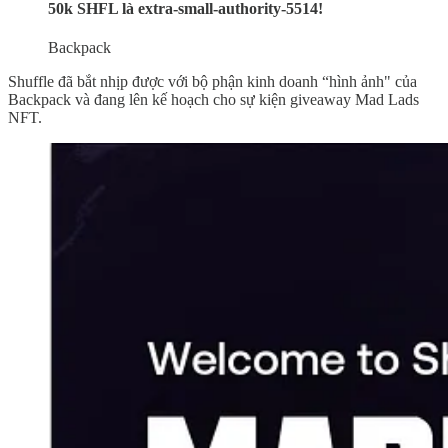
50k SHFL là extra-small-authority-5514!
Backpack
Shuffle đã bắt nhịp được với bộ phận kinh doanh “hình ảnh" của
Backpack và đang lên kế hoạch cho sự kiện giveaway Mad Lads
NFT.