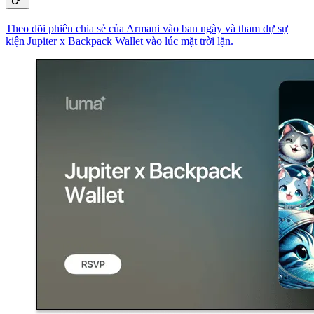
Theo dõi phiên chia sẻ của Armani vào ban ngày và tham dự sự
kiện Jupiter x Backpack Wallet vào lúc mặt trời lặn.