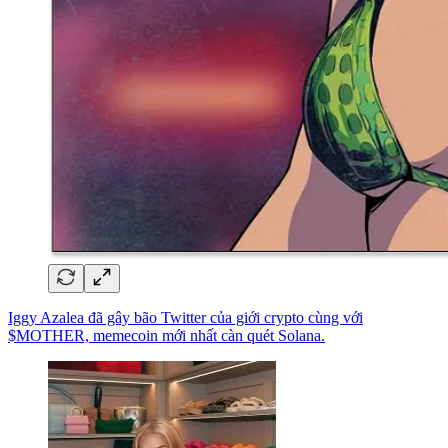
Iggy Azalea đã gây bão Twitter của giới crypto cùng với
$MOTHER, memecoin mới nhất càn quét Solana.