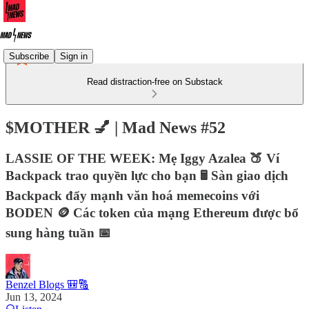
Subscribe
Sign in
Read distraction-free on Substack
$MOTHER 💅 | Mad News #52
LASSIE OF THE WEEK: Mẹ Iggy Azalea 🍑 Ví
Backpack trao quyền lực cho bạn 🖩 Sàn giao dịch
Backpack đẩy mạnh văn hoá memecoins với
BODEN 🪙 Các token của mạng Ethereum được bổ
sung hàng tuần 📅
Benzel Blogs 🎒🔠
Jun 13, 2024