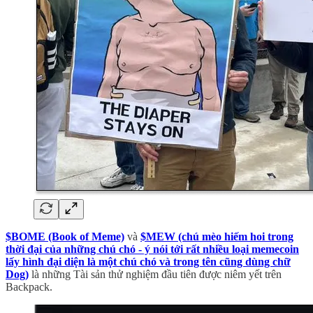
$BOME (Book of Meme)
và
$MEW (chú mèo hiếm hoi trong
thời đại của những chú chó - ý nói tới rất nhiều loại memecoin
lấy hình đại diện là một chú chó và trong tên cũng dùng chữ
Dog)
là những Tài sản thử nghiệm đầu tiên được niêm yết trên
Backpack.