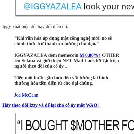
Iggy xuất hiện để thay đổi điều đó.
“Khi văn hóa áp dụng một công nghệ mới, nó sẽ
chính thức trở thành xu hướng chủ đạo.”
IGGYAZALEA đem memecoin
M
0.00%↑
OTHER
lên Solana và giới thiệu NFT Mad Lads tới 7,6 triệu
người theo dõi của cô ấy...
Tiến một bước gần hơn đến với tương lai bình
thường hóa tiền điện tử cho đại chúng.
Joe McCann
Hãy theo dõi Izzy và để lại cho cô ấy một WAO!