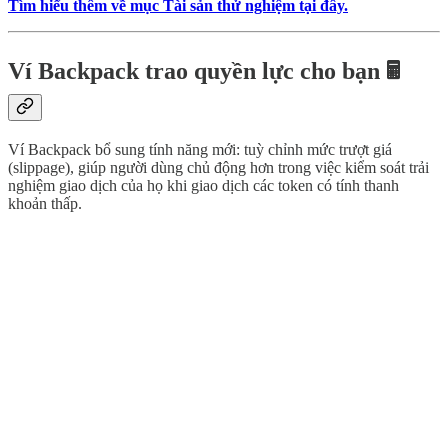
Tìm hiểu thêm về mục Tài sản thử nghiệm tại đây.
Ví Backpack trao quyền lực cho bạn 🖩
Ví Backpack bổ sung tính năng mới: tuỳ chỉnh mức trượt giá
(slippage), giúp người dùng chủ động hơn trong việc kiểm soát trải
nghiệm giao dịch của họ khi giao dịch các token có tính thanh
khoản thấp.