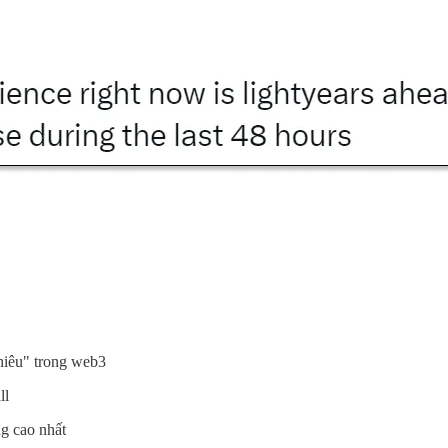
hiêu" trong web3
ll
g cao nhất