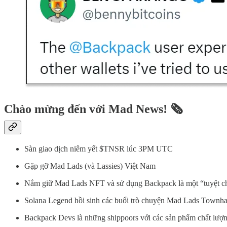
Chào mừng đến với Mad News! 🗞️
Sàn giao dịch niêm yết $TNSR lúc 3PM UTC
Gặp gỡ Mad Lads (và Lassies) Việt Nam
Nắm giữ Mad Lads NFT và sử dụng Backpack là một “tuyệt c
Solana Legend hồi sinh các buổi trò chuyện Mad Lads Townha
Backpack Devs là những shippoors với các sản phẩm chất lượn