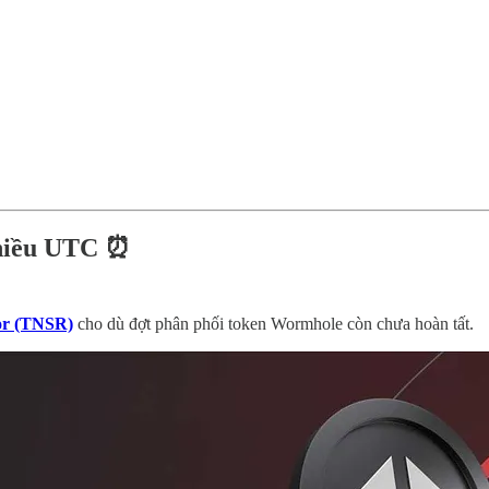
chiều UTC ⏰
or (TNSR)
cho dù đợt phân phối token Wormhole còn chưa hoàn tất.