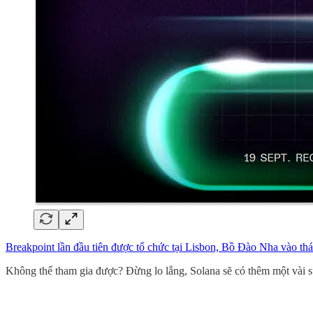
Breakpoint lần đầu tiên được tổ chức tại Lisbon, Bồ Đào Nha vào th
Không thể tham gia được? Đừng lo lắng, Solana sẽ có thêm một vài sự 