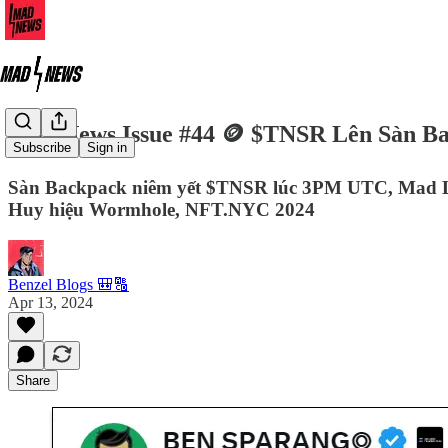
Mad News Issue #44 🪙 $TNSR Lên Sàn B
Subscribe
Sign in
Sàn Backpack niêm yết $TNSR lúc 3PM UTC, Mad Lad
Huy hiệu Wormhole, NFT.NYC 2024
Benzel Blogs 🎒🔠
Apr 13, 2024
Share