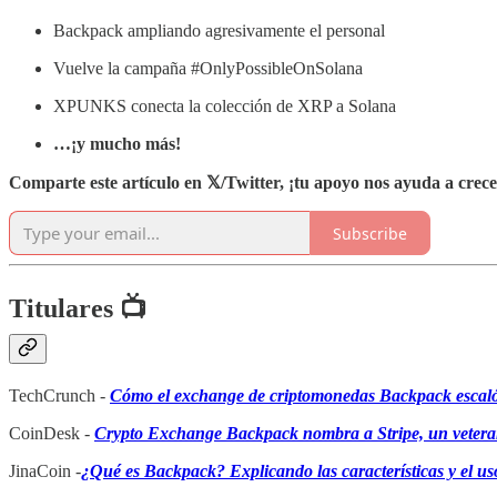
Backpack ampliando agresivamente el personal
Vuelve la campaña #OnlyPossibleOnSolana
XPUNKS conecta la colección de XRP a Solana
…¡y mucho más!
Comparte este artículo en 𝕏/Twitter, ¡tu apoyo nos ayuda a crece
Subscribe
Titulares 📺
TechCrunch -
Cómo el exchange de criptomonedas Backpack escaló s
CoinDesk -
Crypto Exchange Backpack nombra a Stripe, un veteran
JinaCoin -
¿Qué es Backpack? Explicando las características y el uso