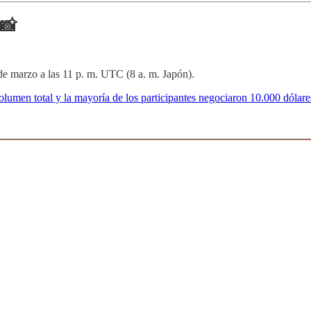
 📸
de marzo a las 11 p. m. UTC (8 a. m. Japón).
umen total y la mayoría de los participantes negociaron 10.000 dólare