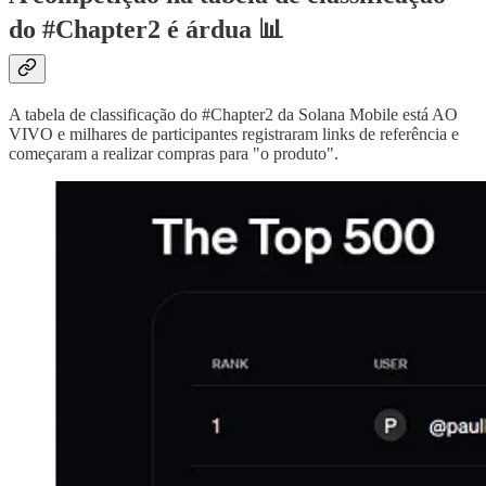
do #Chapter2 é árdua 📊
A tabela de classificação do #Chapter2 da Solana Mobile está AO
VIVO e milhares de participantes registraram links de referência e
começaram a realizar compras para "o produto".