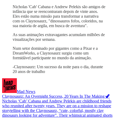
Nicholas 'Cab' Cabana e Andrew Pelekis são amigos de
infância que se reencontraram depois de vinte anos.
Eles estão numa missão para transformar a narrativa
com os Claynosaurz, "dinossauros fofos, coloridos, na
sua maioria de argila, em busca de aventura".
As suas animações extravagantes acumulam milhões de
visualizações por semana.
Num setor dominado por gigantes como a Pixar e a
DreamWorks, a Claynosaurz surgiu como um
formidável participante no mundo da animação.
-Claynosaurz: Um sucesso da noite para o dia, durante
20 anos de trabalho
Mad News
Claynosaurz: An Overnight Success, 20 Years In The Making 🦖
Nicholas ‘Cab’ Cabana and Andrew Pelekis are childhood friends
who reunited after twenty years. They are on a mission to reshape
storytelling with the Claynosaurz, “cute, colorful, mostly clay
dinosaurs looking for adventure”. Their whimsical animated shorts