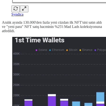
Syndica
Aralık ayında 130.000'den fazla yeni cüzdan ilk NFT'sini satın aldı
ve "yeni para" NFT satış hacminin %25'i Mad Lads koleksiyonuna
atfedildi.