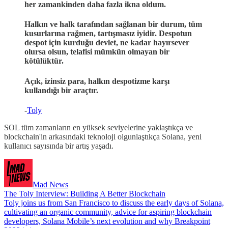
her zamankinden daha fazla ikna oldum.
Halkın ve halk tarafından sağlanan bir durum, tüm
kusurlarına rağmen, tartışmasız iyidir. Despotun
despot için kurduğu devlet, ne kadar hayırsever
olursa olsun, telafisi mümkün olmayan bir
kötülüktür.
Açık, izinsiz para, halkın despotizme karşı
kullandığı bir araçtır.
-
Toly
SOL tüm zamanların en yüksek seviyelerine yaklaştıkça ve
blockchain'in arkasındaki teknoloji olgunlaştıkça Solana, yeni
kullanıcı sayısında bir artış yaşadı.
Mad News
The Toly Interview: Building A Better Blockchain
Toly joins us from San Francisco to discuss the early days of Solana,
cultivating an organic community, advice for aspiring blockchain
developers, Solana Mobile’s next evolution and why Breakpoint