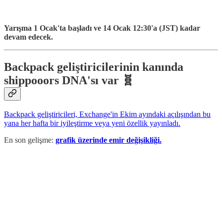
Yarışma 1 Ocak'ta başladı ve 14 Ocak 12:30'a (JST) kadar
devam edecek.
Backpack geliştiricilerinin kanında
shippooors DNA'sı var 🧬
Backpack geliştiricileri, Exchange'in Ekim ayındaki açılışından bu
yana her hafta bir iyileştirme veya yeni özellik yayınladı.
En son gelişme:
grafik üzerinde emir değişikliği.