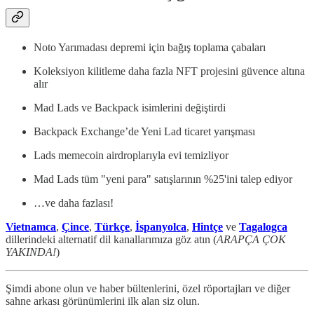
Noto Yarımadası depremi için bağış toplama çabaları
Koleksiyon kilitleme daha fazla NFT projesini güvence altına
alır
Mad Lads ve Backpack isimlerini değiştirdi
Backpack Exchange’de Yeni Lad ticaret yarışması
Lads memecoin airdroplarıyla evi temizliyor
Mad Lads tüm "yeni para" satışlarının %25'ini talep ediyor
…ve daha fazlası!
Vietnamca
,
Çince
,
Türkçe
,
İspanyolca
,
Hintçe
ve
Tagalogca
dillerindeki alternatif dil kanallarımıza göz atın (
ARAPÇA ÇOK
YAKINDA!
)
Şimdi abone olun ve haber bültenlerini, özel röportajları ve diğer
sahne arkası görünümlerini ilk alan siz olun.