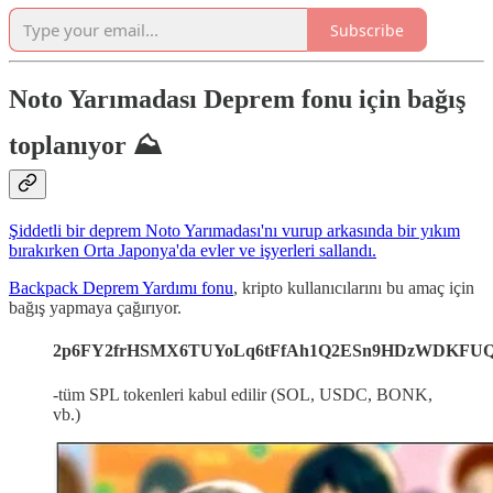
Subscribe
Noto Yarımadası Deprem fonu için bağış
toplanıyor ⛰️
Şiddetli bir deprem Noto Yarımadası'nı vurup arkasında bir yıkım
bırakırken Orta Japonya'da evler ve işyerleri sallandı.
Backpack Deprem Yardımı fonu
, kripto kullanıcılarını bu amaç için
bağış yapmaya çağırıyor.
2p6FY2frHSMX6TUYoLq6tFfAh1Q2ESn9HDzWDKFU
-tüm SPL tokenleri kabul edilir (SOL, USDC, BONK,
vb.)