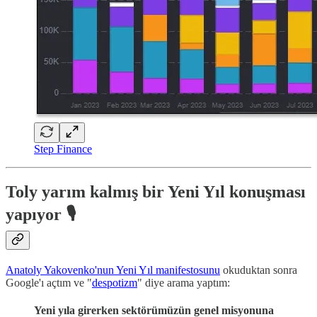
Step Finance
Toly yarım kalmış bir Yeni Yıl konuşması
yapıyor 🎙️
Anatoly Yakovenko'nun Yeni Yıl manifestosunu
okuduktan sonra
Google'ı açtım ve "
despotizm
" diye arama yaptım:
Yeni yıla girerken sektörümüzün genel misyonuna