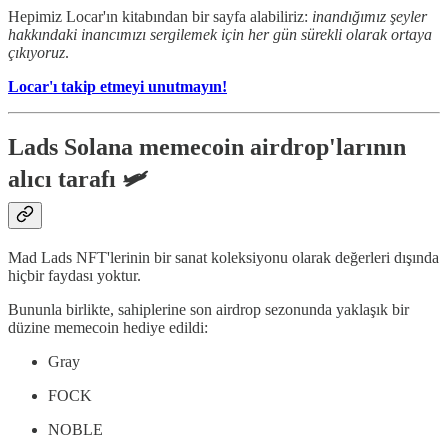
Hepimiz Locar'ın kitabından bir sayfa alabiliriz:
inandığımız şeyler
hakkındaki inancımızı sergilemek için her gün sürekli olarak ortaya
çıkıyoruz
.
Locar'ı takip etmeyi unutmayın!
Lads Solana memecoin airdrop'larının
alıcı tarafı 🛩️
Mad Lads NFT'lerinin bir sanat koleksiyonu olarak değerleri dışında
hiçbir faydası yoktur.
Bununla birlikte, sahiplerine son airdrop sezonunda yaklaşık bir
düzine memecoin hediye edildi:
Gray
FOCK
NOBLE