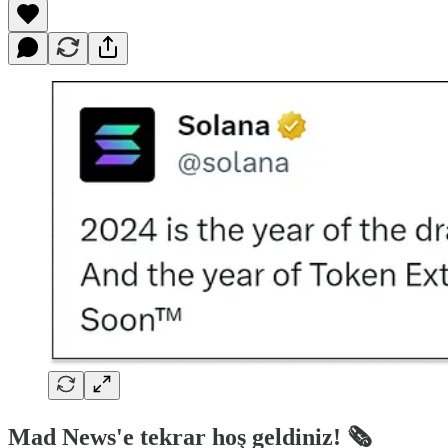
Mad News'e tekrar hoş geldiniz! 🗞️