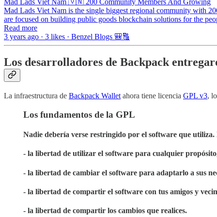
Mad Lads Viet Nam 🇻🇳 200 Community Members And Growing
Mad Lads Viet Nam is the single biggest regional community with 20
are focused on building public goods blockchain solutions for the peo
Read more
3 years ago · 3 likes · Benzel Blogs 🎒🔠
Los desarrolladores de Backpack entregaron
La infraestructura de
Backpack Wallet
ahora tiene licencia
GPL v3
, l
Los fundamentos de la GPL
Nadie debería verse restringido por el software que utiliza
- la libertad de utilizar el software para cualquier propósito
- la libertad de cambiar el software para adaptarlo a sus ne
- la libertad de compartir el software con tus amigos y vecin
- la libertad de compartir los cambios que realices.