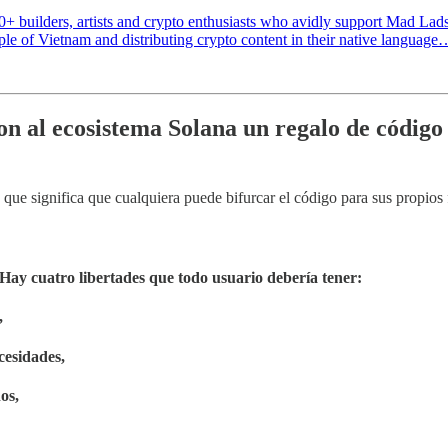
0+ builders, artists and crypto enthusiasts who avidly support Mad L
ple of Vietnam and distributing crypto content in their native language
 al ecosistema Solana un regalo de código a
o que significa que cualquiera puede bifurcar el código para sus propios 
. Hay cuatro libertades que todo usuario debería tener:
,
cesidades,
os,