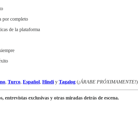
to
da por completo
icas de la plataforma
 siempre
éxito
ino
,
Turco
,
Español
,
Hindi
y
Tagalog
(
¡ÁRABE PRÓXIMAMENTE!
)
s, entrevistas exclusivas y otras miradas detrás de escena.