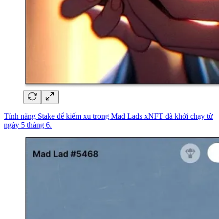
Tính năng Stake để kiếm xu trong Mad Lads xNFT đã khởi chạy từ
ngày 5 tháng 6.