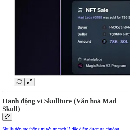
Hành động vì Skullture (Văn hoá Mad
Skull)
Skulls tiếp tục thống trị với tư cách là đặc điểm được ưa chuộng