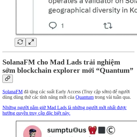
SolanaFM cho Mad Lads trải nghiệm
sớm blockchain explorer mới “Quantum”
SolanaFM
đã tặng các suất Early Access (Truy cập sớm) để người
dùng dùng thử các tính năng mới của
Quantum
trong vài tuần qua.
Những người nắm giữ Mad Lads là những người mới nhất được
hưởng quyền truy cập đặc biệt này.