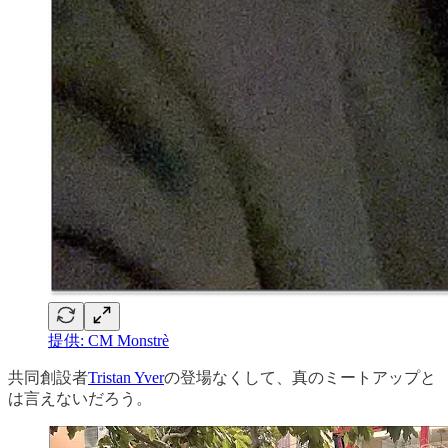
提供: CM Monstrè
共同創設者
Tristan Yver
の登場なくして、真のミートアップと
は言えないだろう。