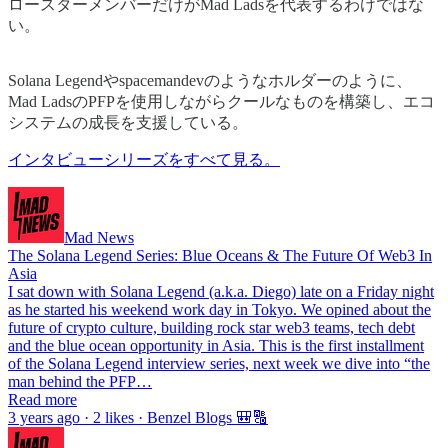
ロースターメンバーだけがMad Ladsを代表するわけではな
い。
Solana Legendやspacemandevのようなホルダーのように、
Mad LadsのPFPを使用しながらクールなものを構築し、エコ
システムの成長を支援している。
インタビューシリーズをすべて見る。
Mad News
The Solana Legend Series: Blue Oceans & The Future Of Web3 In
Asia
I sat down with Solana Legend (a.k.a. Diego) late on a Friday night
as he started his weekend work day in Tokyo. We opined about the
future of crypto culture, building rock star web3 teams, tech debt
and the blue ocean opportunity in Asia. This is the first installment
of the Solana Legend interview series, next week we dive into “the
man behind the PFP…
Read more
3 years ago · 2 likes · Benzel Blogs 🎒🔠